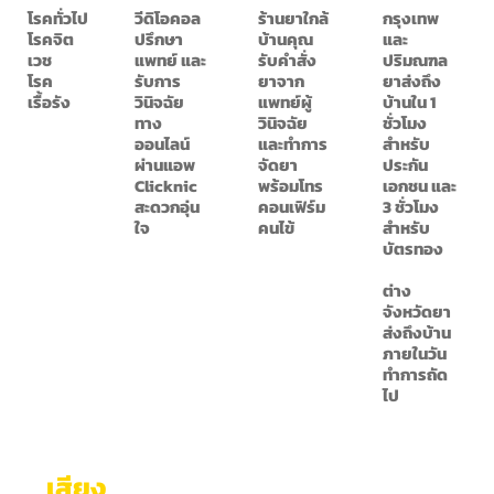
โรคทั่วไป
วีดิโอคอล
ร้านยาใกล้
กรุงเทพ
โรคจิต
ปรึกษา
บ้านคุณ
และ
เวช
แพทย์ และ
รับคำสั่ง
ปริมณฑล
โรค
รับการ
ยาจาก
ยาส่งถึง
เรื้อรัง
วินิจฉัย
แพทย์ผู้
บ้านใน 1
ทาง
วินิจฉัย
ชั่วโมง
ออนไลน์
และทำการ
สำหรับ
ผ่านแอพ
จัดยา
ประกัน
Clicknic
พร้อมโทร
เอกชน และ
สะดวกอุ่น
คอนเฟิร์ม
3 ชั่วโมง
ใจ
คนไข้
สำหรับ
บัตรทอง
ต่าง
จังหวัดยา
ส่งถึงบ้าน
ภายในวัน
ทำการถัด
ไป
เสียง