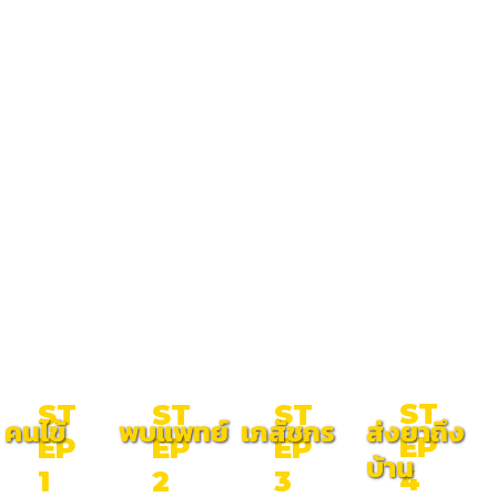
ST
ST
ST
ST
คนไข้
พบแพทย์
เภสัชกร
ส่งยาถึง
EP
EP
EP
EP
บ้าน
4
3
2
1