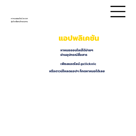
หาหมอออนไลน์ สะดวก
อุ่นใจ เพื่อคนไทยทุกคน
แอปพลิเคชัน
หาหมอออนไลน์ได้ง่ายๆ
ผ่านอุปกรณ์สื่อสาร
เพียงแอดไลน์ @clicknic
หรือดาวน์โหลดแอปฯ ก็กดหาหมอได้เลย